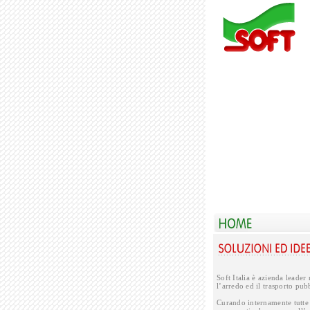
Soft Italia è azienda leader
l’arredo ed il trasporto pub
Curando internamente tutte l