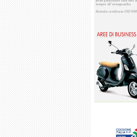
pone particolare cura nell’a
sempre all’avanguardia.
Azienda certificata ISO 90