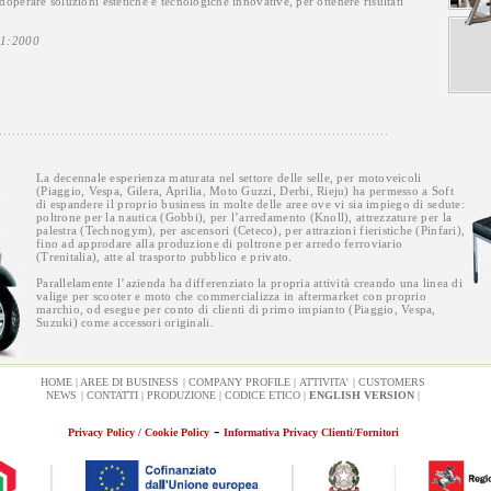
doperare soluzioni estetiche e tecnologiche innovative, per ottenere risultati
01:2000
La decennale esperienza maturata nel settore delle selle, per motoveicoli
(Piaggio, Vespa, Gilera, Aprilia, Moto Guzzi, Derbi, Rieju) ha permesso a Soft
di espandere il proprio business in molte delle aree ove vi sia impiego di sedute:
poltrone per la nautica (Gobbi), per l’arredamento (Knoll), attrezzature per la
palestra (Technogym), per ascensori (Ceteco), per attrazioni fieristiche (Pinfari),
fino ad approdare alla produzione di poltrone per arredo ferroviario
(Trenitalia), atte al trasporto pubblico e privato.
Parallelamente l’azienda ha differenziato la propria attività creando una linea di
valige per scooter e moto che commercializza in aftermarket con proprio
marchio, od esegue per conto di clienti di primo impianto (Piaggio, Vespa,
Suzuki) come accessori originali.
HOME
|
AREE DI BUSINESS
|
COMPANY PROFILE
|
ATTIVITA'
|
CUSTOMERS
NEWS
|
CONTATTI
|
PRODUZIONE
|
CODICE ETICO
|
ENGLISH VERSION
|
-
Privacy Policy / Cookie Policy
Informativa Privacy Clienti/Fornitori